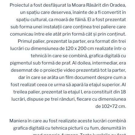
Proiectul a fost desfășurat la Moara Răsărit din Oradea,
un spațiu care deservea, înainte de a fi convertit în
spațiu cultural, ca moară de făină. El a fost prezentat
sub forma unei instalații care conținea trei paliere care
comunicau între ele atât prin formă cât și prin conținut.
Primul palier, prezentat la parter, era format din trei
lucrări cu dimensiunea de 120 x 200 cm realizate într-o
tehnică în care se combină, grafica digitală cu
pigmentul sub formă de praf. Al doilea, intermediar, era
desemnat de o proiecție video prezentată tot la parter,
dar în care se arăta un film document despre cum a
fost realizat ceea ce urma să apară la etajul superior. Al
treilea palier, prezentat la etajul I, era constituit din 18
lucrări, dispuse pe trei rânduri, fiecare cu dimensiunea
de 102×72 cm.
Maniera în care au fost realizate aceste lucrări combină
grafica digitală cu tehnica picturii cu fum, denumită în