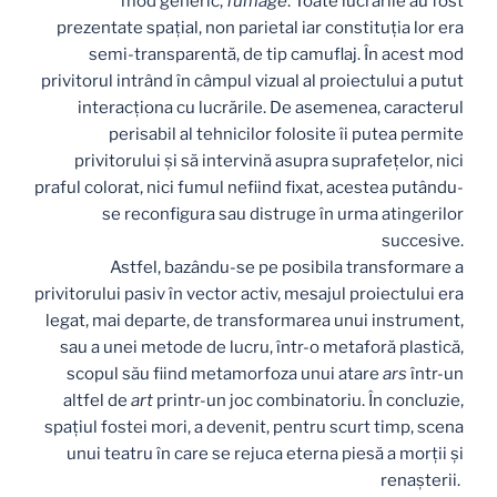
mod generic,
fumage
. Toate lucrările au fost
prezentate spațial, non parietal iar constituția lor era
semi-transparentă, de tip camuflaj. În acest mod
privitorul intrând în câmpul vizual al proiectului a putut
interacționa cu lucrările. De asemenea, caracterul
perisabil al tehnicilor folosite îi putea permite
privitorului și să intervină asupra suprafețelor, nici
praful colorat, nici fumul nefiind fixat, acestea putându-
se reconfigura sau distruge în urma atingerilor
succesive.
Astfel, bazându-se pe posibila transformare a
privitorului pasiv în vector activ, mesajul proiectului era
legat, mai departe, de transformarea unui instrument,
sau a unei metode de lucru, într-o metaforă plastică,
scopul său fiind metamorfoza unui atare
ars
într-un
altfel de
art
printr-un joc combinatoriu. În concluzie,
spațiul fostei mori, a devenit, pentru scurt timp, scena
unui teatru în care se rejuca eterna piesă a morții și
renașterii.