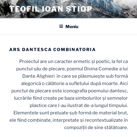
Sari
TEOFIL IOAN ȘTIOP
la
conținut
Meniu
ARS DANTESCA COMBINATORIA
Proiectul are un caracter ermetic și poetic, la fel ca
punctul său de plecare, poemul Divina Comedie a lui
Dante Alighieri în care se plăsmuiește sub formă
alegorică o călătorie a sufletului după moarte. Aici
punctul de plecare este iconografia poemului dantesc,
lucrările fiind create pe baza simbolurilor și semnelor
plastice care l-au ilustrat de-a lungul timpului.
Elementele sunt preluate sub formă de material brut,
ele fiind combinate, interpretate și recontextualizate în
compoziții de sine stătătoare.