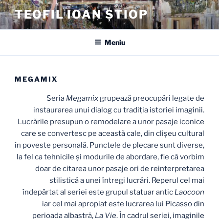
Sari
TEOFIL IOAN ȘTIOP
la
conținut
Meniu
MEGAMIX
Seria
Megamix
grupează preocupări legate de
instaurarea unui dialog cu tradiția istoriei imaginii.
Lucrările presupun o remodelare a unor pasaje iconice
care se convertesc pe această cale, din clișeu cultural
în poveste personală. Punctele de plecare sunt diverse,
la fel ca tehnicile și modurile de abordare, fie că vorbim
doar de citarea unor pasaje ori de reinterpretarea
stilistică a unei întregi lucrări. Reperul cel mai
îndepărtat al seriei este grupul statuar antic
Laocoon
iar cel mai apropiat este lucrarea lui Picasso din
perioada albastră,
La Vie
. În cadrul seriei, imaginile