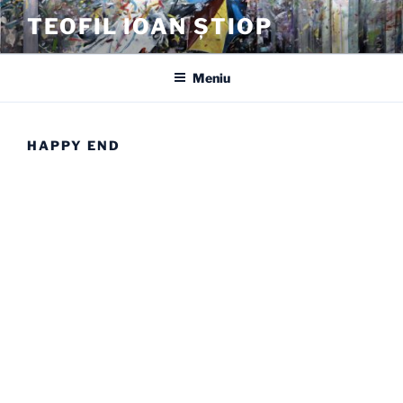
Sari
TEOFIL IOAN ȘTIOP
la
conținut
Meniu
HAPPY END